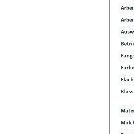
Arbei
Arbei
Ausw
Betri
Fangs
Farbe
Fläch
Klass
Mater
Mulc