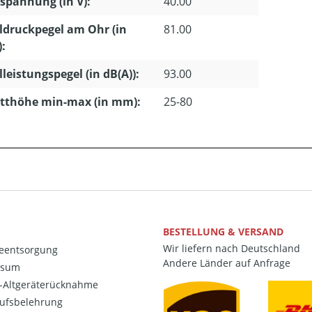
pannung (in V):
40.00
ldruckpegel am Ohr (in
81.00
):
lleistungspegel (in dB(A)):
93.00
tthöhe min-max (in mm):
25-80
BESTELLUNG & VERSAND
Wir liefern nach Deutschland
ieentsorgung
Andere Länder auf Anfrage
ssum
o-Altgeräterücknahme
ufsbelehrung