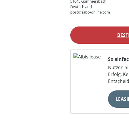
51645 Gummersbach
Deutschland
post@sabo-online.com
BEST
So einfac
Nutzen Si
Erfolg. K
Entschei
LEAS