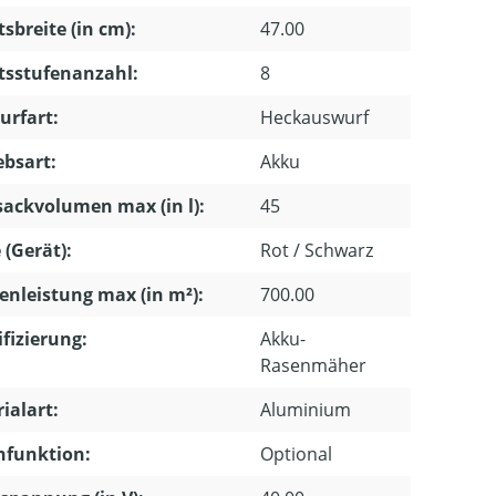
tsbreite (in cm):
47.00
tsstufenanzahl:
8
urfart:
Heckauswurf
ebsart:
Akku
ackvolumen max (in l):
45
 (Gerät):
Rot / Schwarz
enleistung max (in m²):
700.00
ifizierung:
Akku-
Rasenmäher
ialart:
Aluminium
hfunktion:
Optional