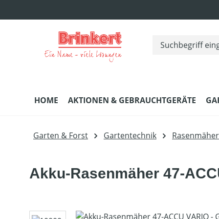
m Hauptinhalt springen
Zur Suche springen
Zur Hauptnavigation springen
HOME
AKTIONEN & GEBRAUCHTGERÄTE
GA
Garten & Forst
Gartentechnik
Rasenmäher
Akku-Rasenmäher 47-ACCU
Bildergalerie überspringen