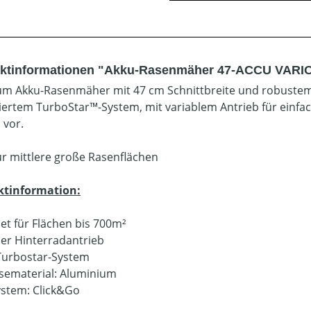
ktinformationen "Akku-Rasenmäher 47-ACCU VARIO 
m Akku-Rasenmäher mit 47 cm Schnittbreite und robustem
iertem TurboStar™-System, mit variablem Antrieb für einfa
vor.
für mittlere große Rasenflächen
ktinformation:
et für Flächen bis 700m²
ler Hinterradantrieb
urbostar-System
ematerial: Aluminium
ystem: Click&Go