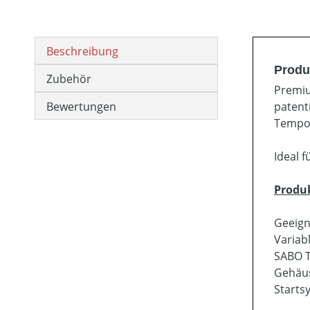
Beschreibung
Produ
Zubehör
Premiu
Bewertungen
patent
Tempo 
Ideal 
Produ
Geeign
Variab
SABO T
Gehäus
Starts