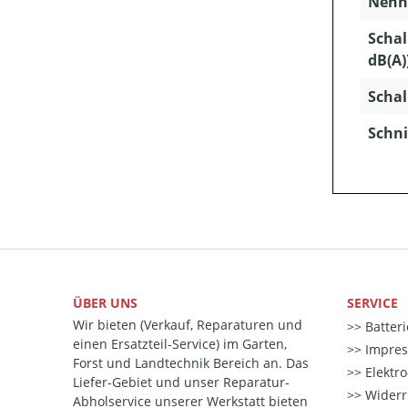
Nenns
Schal
dB(A)
Schal
Schni
ÜBER UNS
SERVICE
Wir bieten (Verkauf, Reparaturen und
Batter
einen Ersatzteil-Service) im Garten,
Impre
Forst und Landtechnik Bereich an. Das
Elektr
Liefer-Gebiet und unser Reparatur-
Widerr
Abholservice unserer Werkstatt bieten