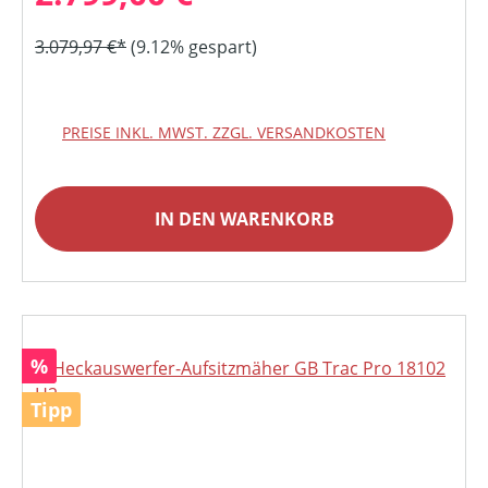
3.079,97 €*
(9.12% gespart)
PREISE INKL. MWST. ZZGL. VERSANDKOSTEN
IN DEN WARENKORB
Rabatt
%
Tipp