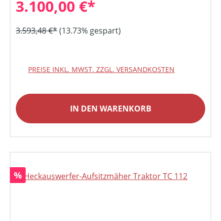
3.100,00 €*
3.593,48 €*
(13.73% gespart)
PREISE INKL. MWST. ZZGL. VERSANDKOSTEN
IN DEN WARENKORB
Rabatt
%