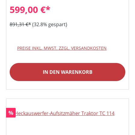
599,00 €*
891,31 €*
(32.8% gespart)
PREISE INKL. MWST. ZZGL. VERSANDKOSTEN
IN DEN WARENKORB
Rabatt
%