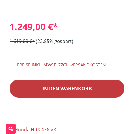
1.249,00 €*
1.619,00 €*
(22.85% gespart)
PREISE INKL. MWST. ZZGL. VERSANDKOSTEN
IN DEN WARENKORB
Rabatt
%