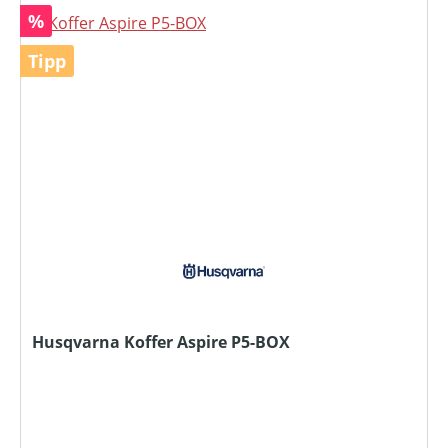
Rabatt
%
Tipp
Husqvarna Koffer Aspire P5-BOX