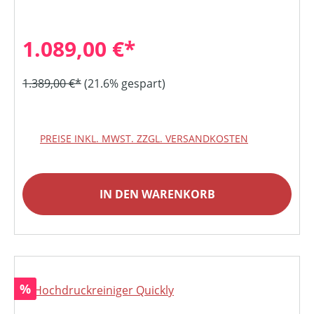
1.089,00 €*
1.389,00 €*
(21.6% gespart)
PREISE INKL. MWST. ZZGL. VERSANDKOSTEN
IN DEN WARENKORB
Rabatt
%