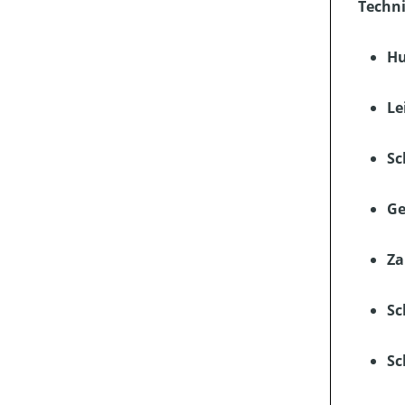
Techni
H
Le
Sc
Ge
Za
Sc
Sc