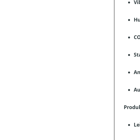
Vi
Hu
CO
St
An
Au
Produ
Le