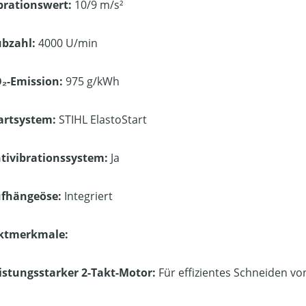
brationswert:
10/9 m/s²
bzahl:
4000 U/min
₂-Emission:
975 g/kWh
artsystem:
STIHL ElastoStart
tivibrationssystem:
Ja
fhängeöse:
Integriert
ktmerkmale:
istungsstarker 2-Takt-Motor:
Für effizientes Schneiden v