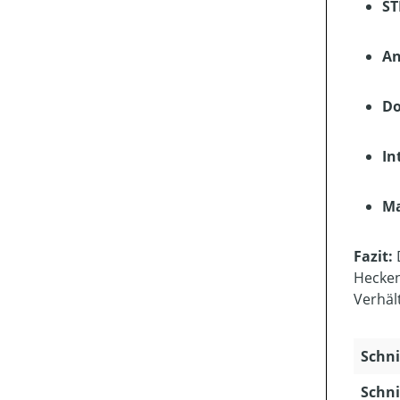
ST
An
Do
In
Ma
Fazit:
D
Hecken
Verhält
Schni
Schni