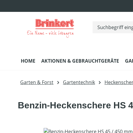
m Hauptinhalt springen
Zur Suche springen
Zur Hauptnavigation springen
HOME
AKTIONEN & GEBRAUCHTGERÄTE
GA
Garten & Forst
Gartentechnik
Heckensche
Benzin-Heckenschere HS 4
Bildergalerie überspringen