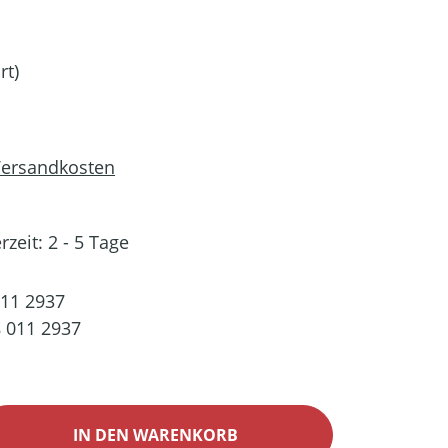
rt)
 Versandkosten
rzeit: 2 - 5 Tage
011 2937
 011 2937
ib den gewünschten Wert ein oder benutz
IN DEN WARENKORB