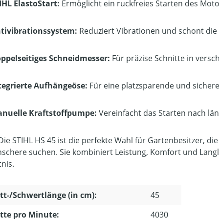
IHL ElastoStart:
Ermöglicht ein ruckfreies Starten des Moto
tivibrationssystem:
Reduziert Vibrationen und schont die 
ppelseitiges Schneidmesser:
Für präzise Schnitte in vers
tegrierte Aufhängeöse:
Für eine platzsparende und sicher
nuelle Kraftstoffpumpe:
Vereinfacht das Starten nach lä
ie STIHL HS 45 ist die perfekte Wahl für Gartenbesitzer, di
schere suchen. Sie kombiniert Leistung, Komfort und Langle
nis.
tt-/Schwertlänge (in cm):
45
tte pro Minute:
4030