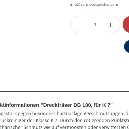
info@vertrieb.kaercher.com
Produkt Anzahl: G
ktinformationen "Dreckfräser DB 180, für K 7"
ngsstark gegen besonders hartnäckige Verschmutzungen: der
uckreiniger der Klasse K 7. Durch den rotierenden Punktstr
härischer Schmutz wie auf vermoosten oder verwitterten 