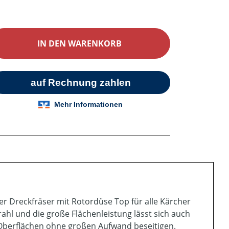
ib den gewünschten Wert ein oder benutz
IN DEN WARENKORB
 Dreckfräser mit Rotordüse Top für alle Kärcher
ahl und die große Flächenleistung lässt sich auch
Oberflächen ohne großen Aufwand beseitigen.