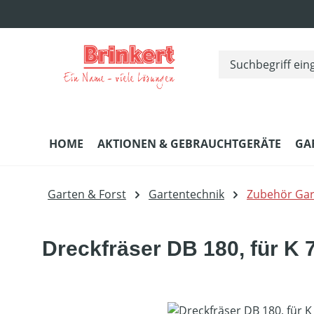
m Hauptinhalt springen
Zur Suche springen
Zur Hauptnavigation springen
HOME
AKTIONEN & GEBRAUCHTGERÄTE
GA
Garten & Forst
Gartentechnik
Zubehör Gar
Dreckfräser DB 180, für K 
Bildergalerie überspringen