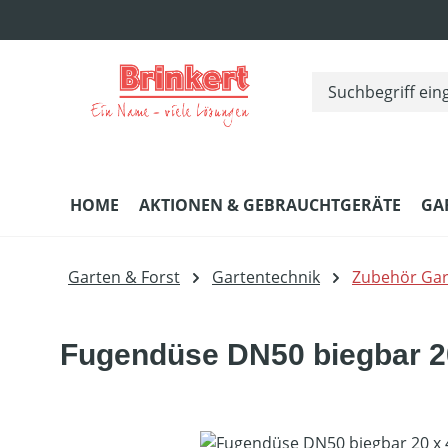
m Hauptinhalt springen
Zur Suche springen
Zur Hauptnavigation springen
HOME
AKTIONEN & GEBRAUCHTGERÄTE
GA
Garten & Forst
Gartentechnik
Zubehör Gar
Fugendüse DN50 biegbar 2
Bildergalerie überspringen