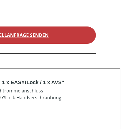
ELLANFRAGE SENDEN
 1 x EASY!Lock / 1 x AVS"
uchtrommelanschluss
SY!Lock-Handverschraubung.