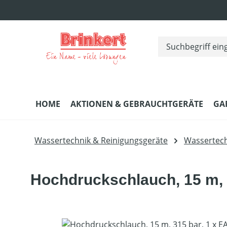
m Hauptinhalt springen
Zur Suche springen
Zur Hauptnavigation springen
HOME
AKTIONEN & GEBRAUCHTGERÄTE
GA
Wassertechnik & Reinigungsgeräte
Wassertech
Hochdruckschlauch, 15 m, 
Bildergalerie überspringen