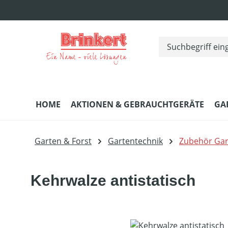
m Hauptinhalt springen
Zur Suche springen
Zur Hauptnavigation springen
HOME
AKTIONEN & GEBRAUCHTGERÄTE
GA
Garten & Forst
Gartentechnik
Zubehör Gar
Kehrwalze antistatisch
Bildergalerie überspringen