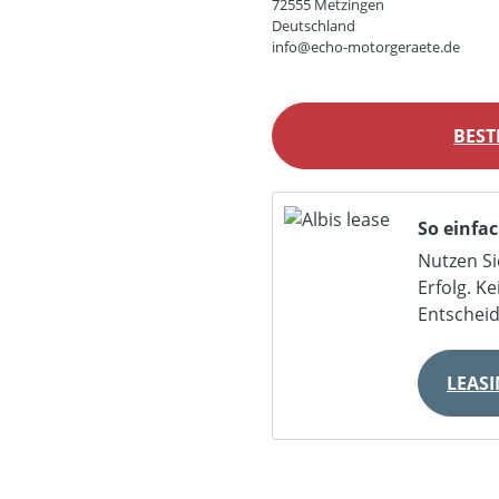
72555 Metzingen
Deutschland
info@echo-motorgeraete.de
BEST
So einfac
Nutzen Si
Erfolg. K
Entschei
LEAS