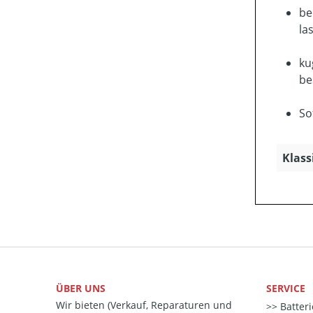
be
la
ku
be
So
Klass
ÜBER UNS
SERVICE
Wir bieten (Verkauf, Reparaturen und
Batter