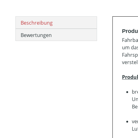
Beschreibung
Produ
Bewertungen
Fahrba
um das
Fahrsp
verste
Produ
br
Un
Be
ve
Lu