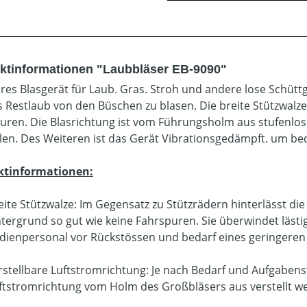
ktinformationen "Laubbläser EB-9090"
res Blasgerät für Laub. Gras. Stroh und andere lose Schütt
 Restlaub von den Büschen zu blasen. Die breite Stützwalze
uren. Die Blasrichtung ist vom Führungsholm aus stufenlos v
llen. Des Weiteren ist das Gerät Vibrationsgedämpft. um b
ktinformationen:
eite Stützwalze: Im Gegensatz zu Stützrädern hinterlässt di
tergrund so gut wie keine Fahrspuren. Sie überwindet lästi
dienpersonal vor Rückstössen und bedarf eines geringeren
rstellbare Luftstromrichtung: Je nach Bedarf und Aufgabenst
ftstromrichtung vom Holm des Großbläsers aus verstellt w