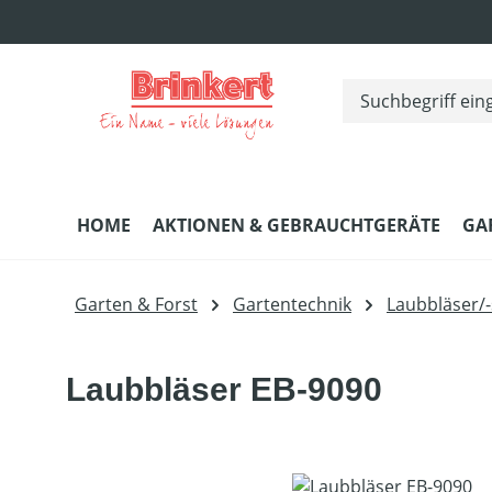
m Hauptinhalt springen
Zur Suche springen
Zur Hauptnavigation springen
HOME
AKTIONEN & GEBRAUCHTGERÄTE
GA
Garten & Forst
Gartentechnik
Laubbläser/
Laubbläser EB-9090
Bildergalerie überspringen