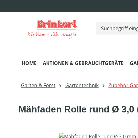
m Hauptinhalt springen
Zur Suche springen
Zur Hauptnavigation springen
HOME
AKTIONEN & GEBRAUCHTGERÄTE
GA
Garten & Forst
Gartentechnik
Zubehör Gar
Mähfaden Rolle rund Ø 3,0
Bildergalerie überspringen