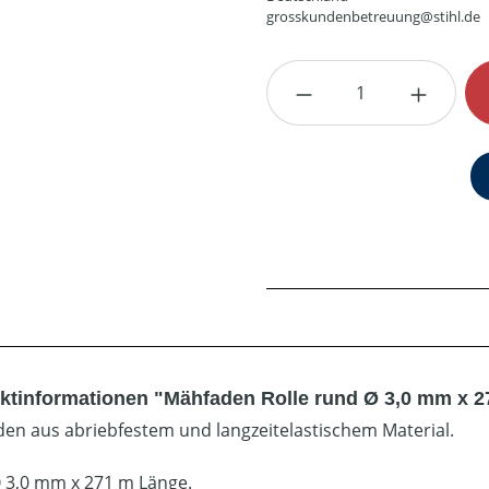
grosskundenbetreuung@stihl.de
Produkt Anzahl: G
ktinformationen "Mähfaden Rolle rund Ø 3,0 mm x 2
en aus abriebfestem und langzeitelastischem Material.
Ø 3,0 mm x 271 m Länge.