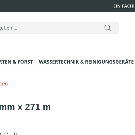
EIN FACH
RTEN & FORST
WASSERTECHNIK & REINIGUNGSGERÄTE
ten
 mm x 271 m