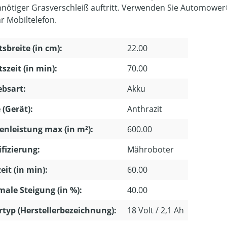
nnötiger Grasverschleiß auftritt. Verwenden Sie Automow
hr Mobiltelefon.
tsbreite (in cm):
22.00
tszeit (in min):
70.00
ebsart:
Akku
 (Gerät):
Anthrazit
enleistung max (in m²):
600.00
ifizierung:
Mähroboter
eit (in min):
60.00
ale Steigung (in %):
40.00
typ (Herstellerbezeichnung):
18 Volt / 2,1 Ah