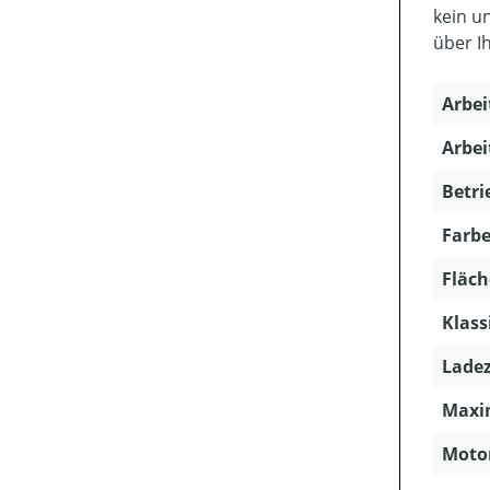
kein u
über I
Arbei
Arbei
Betri
Farbe
Fläch
Klass
Ladez
Maxim
Motor