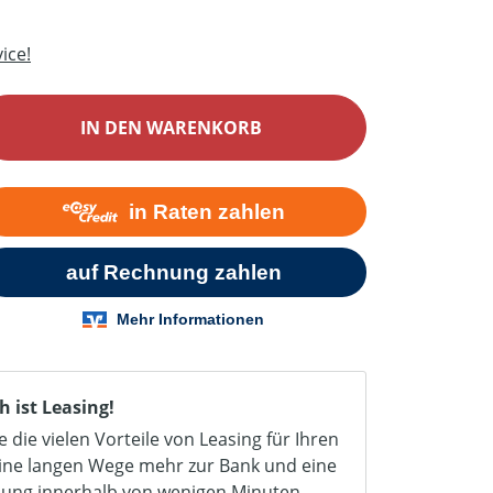
ice!
ib den gewünschten Wert ein oder benutz
IN DEN WARENKORB
h ist Leasing!
e die vielen Vorteile von Leasing für Ihren
eine langen Wege mehr zur Bank und eine
dung innerhalb von wenigen Minuten.