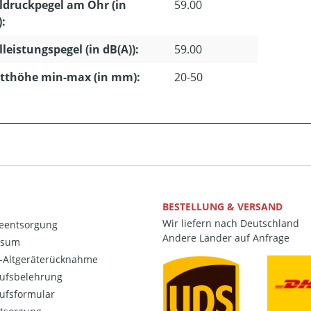
ldruckpegel am Ohr (in
59.00
):
lleistungspegel (in dB(A)):
59.00
tthöhe min-max (in mm):
20-50
BESTELLUNG & VERSAND
Wir liefern nach Deutschland
ieentsorgung
Andere Länder auf Anfrage
ssum
o-Altgeräterücknahme
ufsbelehrung
ufsformular