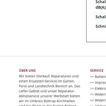
Schal
dB(A)
Schal
Schni
ÜBER UNS
SERVICE
Wir bieten (Verkauf, Reparaturen und
Batter
einen Ersatzteil-Service) im Garten,
Impre
Forst und Landtechnik Bereich an. Das
Elektr
Liefer-Gebiet und unser Reparatur-
Widerr
Abholservice unserer Werkstatt bieten
Widerr
wir im Umkreis Bottrop-Kirchhellen
und bis 30 km in der Region Bottrop-