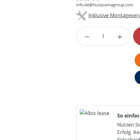
info.de@husqvarnagroup.com
Inklusive Montageserv
Produkt Anzahl: G
So einfac
Nutzen Si
Erfolg. K
Entschei