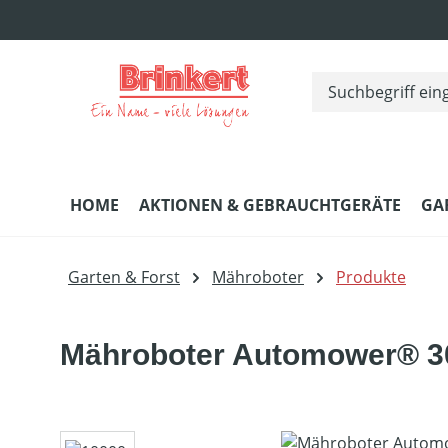
m Hauptinhalt springen
Zur Suche springen
Zur Hauptnavigation springen
HOME
AKTIONEN & GEBRAUCHTGERÄTE
GA
Garten & Forst
Mähroboter
Produkte
Mähroboter Automower® 3
Bildergalerie überspringen