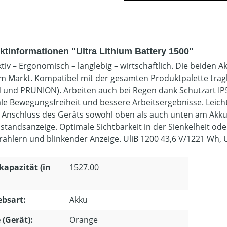
ktinformationen "Ultra Lithium Battery 1500"
tiv – Ergonomisch – langlebig – wirtschaftlich. Die beiden A
m Markt. Kompatibel mit der gesamten Produktpalette tra
 und PRUNION). Arbeiten auch bei Regen dank Schutzart IP
le Bewegungsfreiheit und bessere Arbeitsergebnisse. Leic
r Anschluss des Geräts sowohl oben als auch unten am Akku
standsanzeige. Optimale Sichtbarkeit in der Sienkelheit o
rahlern und blinkender Anzeige. UliB 1200 43,6 V/1221 Wh, U
apazität (in
1527.00
ebsart:
Akku
 (Gerät):
Orange