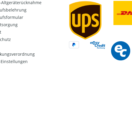
o-Altgeräterücknahme
ufsbelehrung
ufsformular
ntsorgung
t
chutz
kungsverordnung
Einstellungen