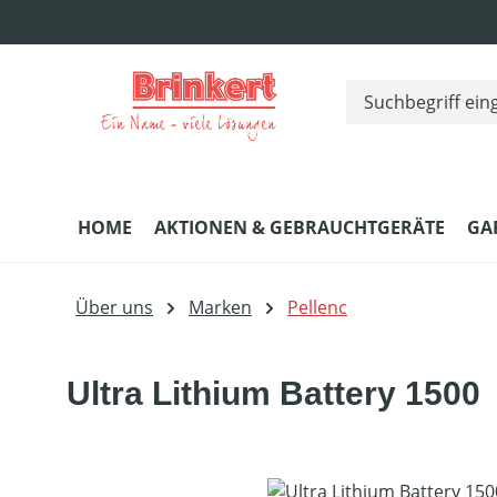
m Hauptinhalt springen
Zur Suche springen
Zur Hauptnavigation springen
HOME
AKTIONEN & GEBRAUCHTGERÄTE
GA
Über uns
Marken
Pellenc
Ultra Lithium Battery 1500
Bildergalerie überspringen