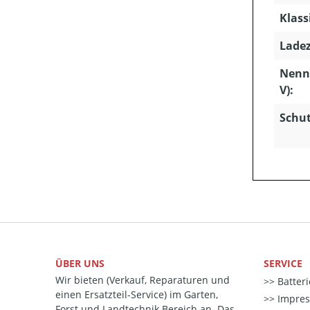
Klass
Ladez
Nenn
V):
Schut
ÜBER UNS
SERVICE
Wir bieten (Verkauf, Reparaturen und
Batter
einen Ersatzteil-Service) im Garten,
Impre
Forst und Landtechnik Bereich an. Das