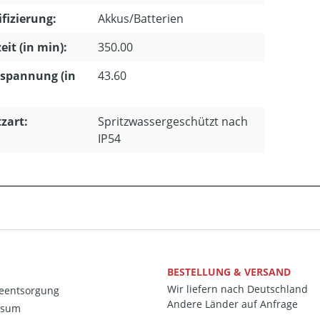
ifizierung:
Akkus/Batterien
eit (in min):
350.00
spannung (in
43.60
zart:
Spritzwassergeschützt nach
IP54
BESTELLUNG & VERSAND
Wir liefern nach Deutschland
ieentsorgung
Andere Länder auf Anfrage
ssum