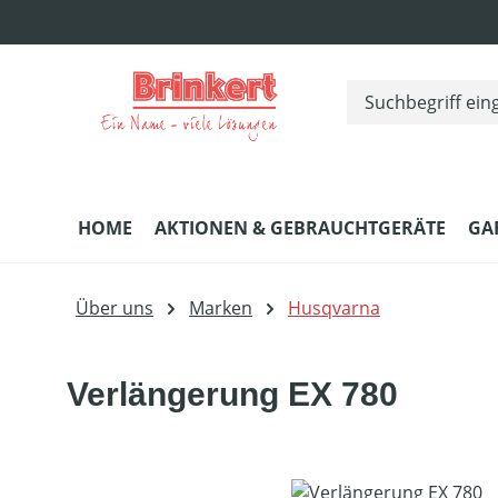
m Hauptinhalt springen
Zur Suche springen
Zur Hauptnavigation springen
HOME
AKTIONEN & GEBRAUCHTGERÄTE
GA
Über uns
Marken
Husqvarna
Verlängerung EX 780
Bildergalerie überspringen