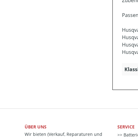
Zubehö
Passen
Husqv
Husqv
Husqv
Husqv
Klass
ÜBER UNS
SERVICE
Wir bieten (Verkauf, Reparaturen und
Batter