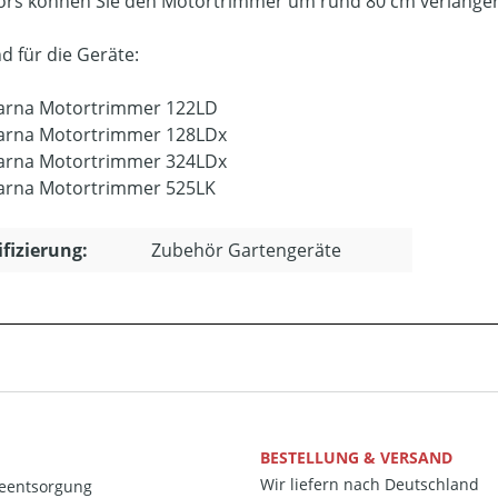
rs können Sie den Motortrimmer um rund 80 cm verlänge
d für die Geräte:
arna Motortrimmer 122LD
arna Motortrimmer 128LDx
arna Motortrimmer 324LDx
arna Motortrimmer 525LK
ifizierung:
Zubehör Gartengeräte
BESTELLUNG & VERSAND
Wir liefern nach Deutschland
ieentsorgung