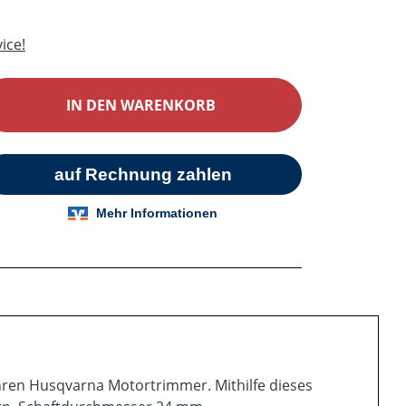
ice!
ib den gewünschten Wert ein oder benutz
IN DEN WARENKORB
Ihren Husqvarna Motortrimmer. Mithilfe dieses