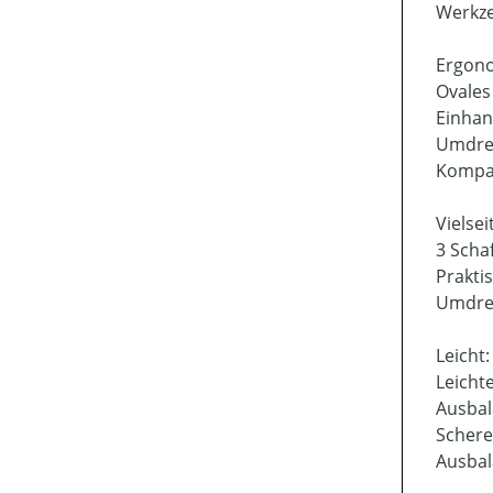
Werkze
Ergono
Ovales 
Einhan
Umdreh
Kompak
Vielseit
3 Scha
Prakti
Umdreh
Leicht:
Leicht
Ausbal
Schere
Ausbal