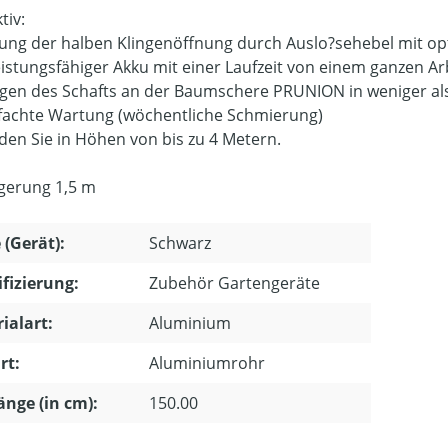
tiv:
ung der halben Klingenöffnung durch Auslo?sehebel mit o
istungsfähiger Akku mit einer Laufzeit von einem ganzen Ar
gen des Schafts an der Baumschere PRUNION in weniger al
fachte Wartung (wöchentliche Schmierung)
den Sie in Höhen von bis zu 4 Metern.
gerung 1,5 m
 (Gerät):
Schwarz
ifizierung:
Zubehör Gartengeräte
ialart:
Aluminium
rt:
Aluminiumrohr
länge (in cm):
150.00