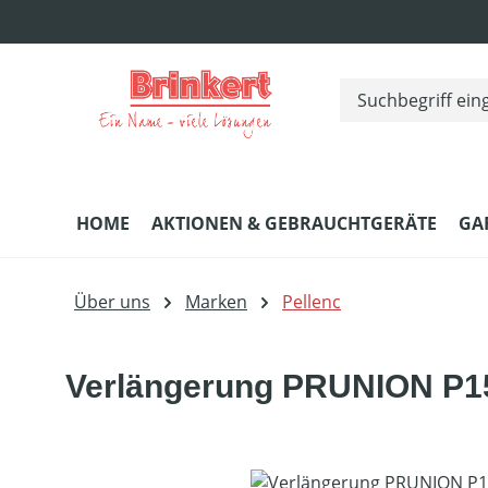
m Hauptinhalt springen
Zur Suche springen
Zur Hauptnavigation springen
HOME
AKTIONEN & GEBRAUCHTGERÄTE
GA
Über uns
Marken
Pellenc
Verlängerung PRUNION P1
Bildergalerie überspringen