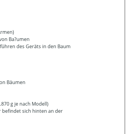
 Armen)
n von Ba?umen
nführen des Geräts in den Baum
 von Bäumen
.870 g je nach Modell)
 befindet sich hinten an der