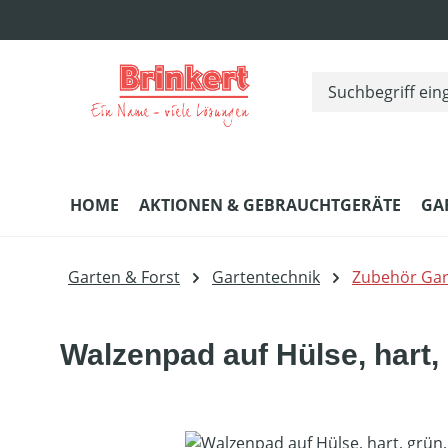
m Hauptinhalt springen
Zur Suche springen
Zur Hauptnavigation springen
HOME
AKTIONEN & GEBRAUCHTGERÄTE
GA
Garten & Forst
Gartentechnik
Zubehör Gar
Walzenpad auf Hülse, hart,
Bildergalerie überspringen