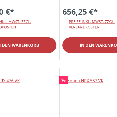
0 €*
656,25 €*
INKL. MWST. ZZGL.
PREISE INKL. MWST. ZZGL.
DKOSTEN
VERSANDKOSTEN
N DEN WARENKORB
IN DEN WARENK
Rabatt
%