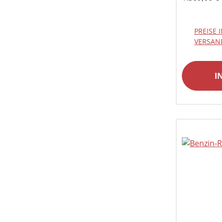
MULCHFUNKTION
PREISE 
VERSAN
MÄHWERKTYP
I
PRODUKTTYP
SCHALLDRUCKPEGEL AM OHR (IN DB(A))
SCHALLLEISTUNGSPEGEL (IN DB(A))
SCHNEIDWERKZEUG