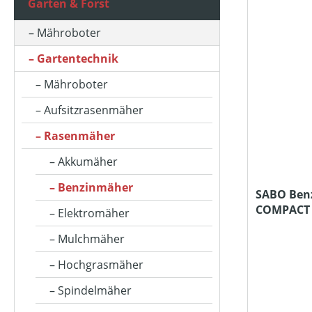
Garten & Forst
ARBEITSBREITE (IN CM)
Mähroboter
Gartentechnik
ARBEITSHÖHE MIN-MAX (IN CM)
Mähroboter
Aufsitzrasenmäher
ARBEITSSTUFENANZAHL
Rasenmäher
Akkumäher
AUSWURFART
Benzinmäher
SABO Ben
COMPACT
Elektromäher
BETRIEBSART
Mulchmäher
Hochgrasmäher
FAHRANTRIEBSART
Spindelmäher