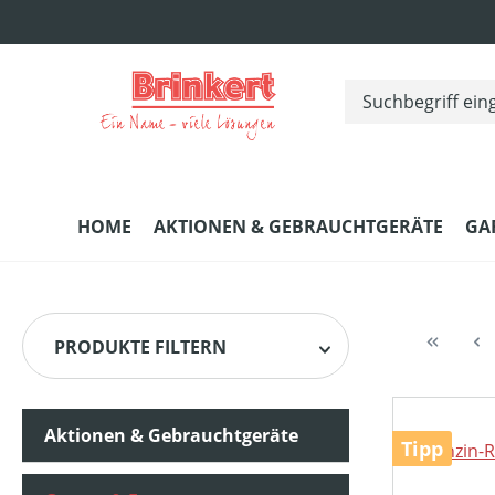
m Hauptinhalt springen
Zur Suche springen
Zur Hauptnavigation springen
HOME
AKTIONEN & GEBRAUCHTGERÄTE
GA
PRODUKTE FILTERN
Aktionen & Gebrauchtgeräte
HERSTELLER
Tipp