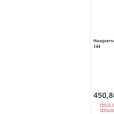
SCHNITTHÖHE MIN-MAX (IN MM)
STIELART
Husqvarn
TREIBSTOFFTANKGRÖSSE (IN L)
144
PREIS
450,8
PREISE 
VERSAN