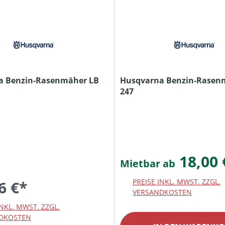
a Benzin-Rasenmäher LB
Husqvarna Benzin-Rasen
247
18,00 
Mietbar ab
PREISE INKL. MWST. ZZGL.
6 €*
VERSANDKOSTEN
INKL. MWST. ZZGL.
DKOSTEN