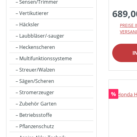
FANGSACKVOLUMEN MAX (IN L)
Sensen/Trimmer
689,0
Vertikutierer
FARBE (GERÄT)
Häcksler
PREISE 
VERSAN
Laubbläser/-sauger
FLÄCHENLEISTUNG MAX (IN M²)
Heckenscheren
I
Multifunktionssysteme
GESCHWINDIGKEIT MAX (IN KM/H)
Streuer/Walzen
Sägen/Scheren
HUBRAUM (IN CM³)
Stromerzeuger
Rabatt
%
Zubehör Garten
KLASSIFIZIERUNG
Betriebsstoffe
Pflanzenschutz
MATERIALART