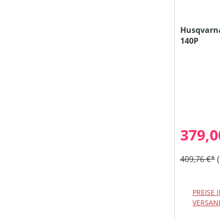
Husqvarn
140P
379,0
409,76 €*
PREISE 
VERSAN