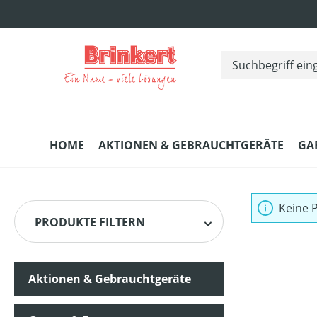
m Hauptinhalt springen
Zur Suche springen
Zur Hauptnavigation springen
HOME
AKTIONEN & GEBRAUCHTGERÄTE
GA
Keine 
PRODUKTE FILTERN
Aktionen & Gebrauchtgeräte