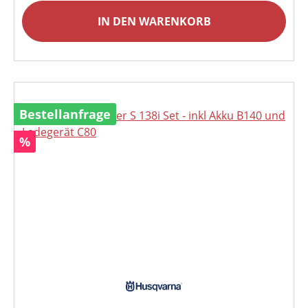
IN DEN WARENKORB
Bestellanfrage
Rabatt
%