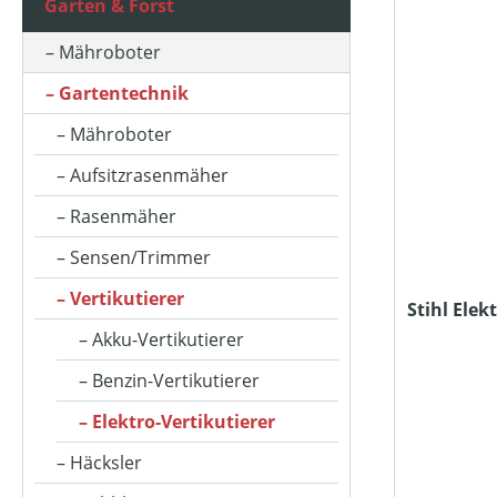
Garten & Forst
ARBEITSBREITE (IN CM)
Mähroboter
Gartentechnik
ARBEITSSTUFENANZAHL
Mähroboter
Aufsitzrasenmäher
BETRIEBSART
Rasenmäher
Sensen/Trimmer
FANGSACKVOLUMEN MAX (IN L)
Vertikutierer
Stihl Elek
Akku-Vertikutierer
FARBE (GERÄT)
Benzin-Vertikutierer
Elektro-Vertikutierer
FLÄCHENLEISTUNG MAX (IN M²)
Häcksler