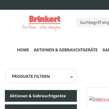
m Hauptinhalt springen
Zur Suche springen
Zur Hauptnavigation springen
HOME
AKTIONEN & GEBRAUCHTGERÄTE
GA
PRODUKTE FILTERN
Aktionen & Gebrauchtgeräte
HERSTELLER