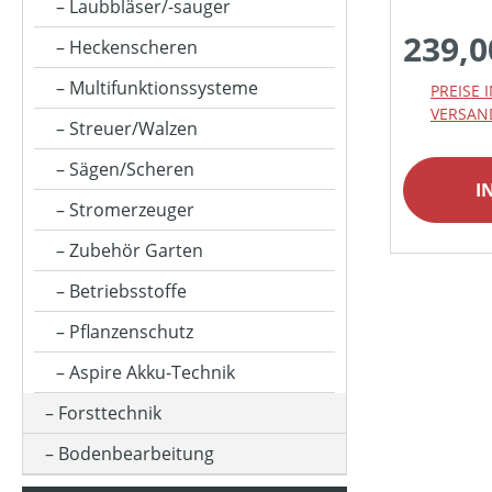
KLASSIFIZIERUNG
Laubbläser/-sauger
239,0
Heckenscheren
MATERIALART
Multifunktionssysteme
PREISE 
VERSAN
Streuer/Walzen
MOTORLEISTUNG (IN UMDREHUNGEN/MIN)
Sägen/Scheren
I
Stromerzeuger
MOTORLEISTUNG (IN WATT)
Zubehör Garten
Betriebsstoffe
MOTORLEISTUNG (IN KW)
Pflanzenschutz
Aspire Akku-Technik
MOTORTYP (HERSTELLERBEZEICHNUNG)
Forsttechnik
Bodenbearbeitung
PREIS